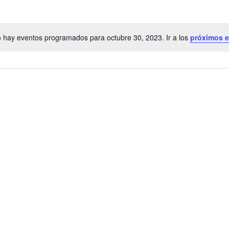
 hay eventos programados para octubre 30, 2023. Ir a los
próximos 
A
v
i
s
o