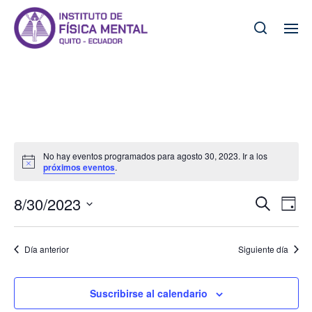
No hay eventos programados para agosto 30, 2023. Ir a los
A
próximos eventos
.
v
i
8/30/2023
N
N
s
B
D
o
u
a
S
a
í
s
e
a
v
v
c
l
Día anterior
Siguiente día
e
e
a
e
c
r
g
c
Suscribirse al calendario
g
a
i