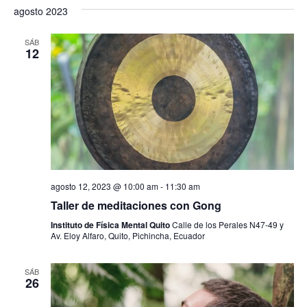
agosto 2023
t
o
SÁB
12
s
agosto 12, 2023 @ 10:00 am
-
11:30 am
Taller de meditaciones con Gong
Instituto de Física Mental Quito
Calle de los Perales N47-49 y
Av. Eloy Alfaro, Quito, Pichincha, Ecuador
SÁB
26