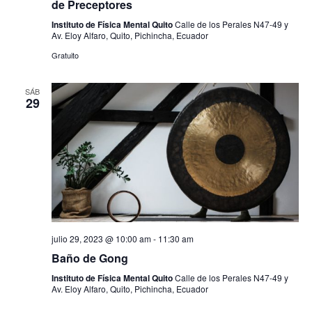
n
de Preceptores
y
t
Instituto de Física Mental Quito
Calle de los Perales N47-49 y
v
Av. Eloy Alfaro, Quito, Pichincha, Ecuador
o
i
Gratuito
s
SÁB
29
t
a
s
d
e
E
julio 29, 2023 @ 10:00 am
-
11:30 am
v
Baño de Gong
e
Instituto de Física Mental Quito
Calle de los Perales N47-49 y
Av. Eloy Alfaro, Quito, Pichincha, Ecuador
n