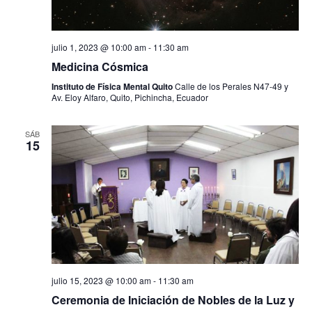
ó
i
f
n
e
ó
c
d
h
julio 1, 2023 @ 10:00 am
-
11:30 am
n
e
a
Medicina Cósmica
d
.
v
Instituto de Física Mental Quito
Calle de los Perales N47-49 y
Av. Eloy Alfaro, Quito, Pichincha, Ecuador
e
i
b
s
SÁB
15
t
ú
a
s
s
q
d
u
e
e
E
d
v
julio 15, 2023 @ 10:00 am
-
11:30 am
e
a
Ceremonia de Iniciación de Nobles de la Luz y