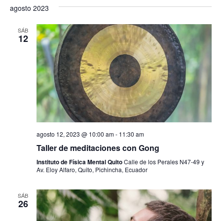
agosto 2023
t
o
SÁB
12
s
agosto 12, 2023 @ 10:00 am
-
11:30 am
Taller de meditaciones con Gong
Instituto de Física Mental Quito
Calle de los Perales N47-49 y
Av. Eloy Alfaro, Quito, Pichincha, Ecuador
SÁB
26