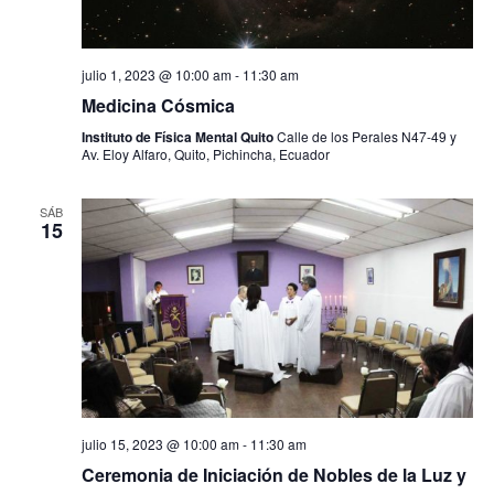
ó
i
f
n
e
ó
c
d
h
julio 1, 2023 @ 10:00 am
-
11:30 am
n
e
a
Medicina Cósmica
d
.
v
Instituto de Física Mental Quito
Calle de los Perales N47-49 y
Av. Eloy Alfaro, Quito, Pichincha, Ecuador
e
i
b
s
SÁB
15
t
ú
a
s
s
q
d
u
e
e
E
d
v
julio 15, 2023 @ 10:00 am
-
11:30 am
e
a
Ceremonia de Iniciación de Nobles de la Luz y