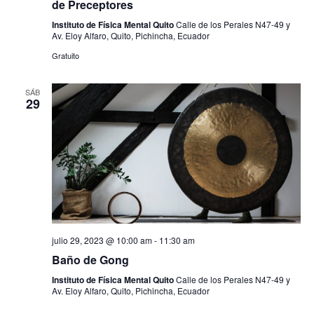
n
de Preceptores
y
t
Instituto de Física Mental Quito
Calle de los Perales N47-49 y
v
Av. Eloy Alfaro, Quito, Pichincha, Ecuador
o
i
Gratuito
s
SÁB
29
t
a
s
d
e
E
julio 29, 2023 @ 10:00 am
-
11:30 am
v
Baño de Gong
e
Instituto de Física Mental Quito
Calle de los Perales N47-49 y
Av. Eloy Alfaro, Quito, Pichincha, Ecuador
n