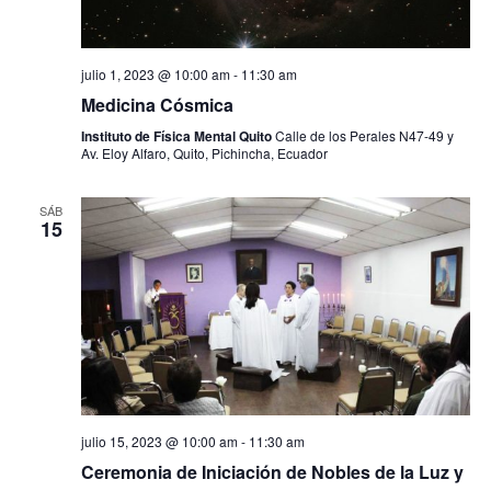
ó
i
f
n
e
ó
c
d
h
julio 1, 2023 @ 10:00 am
-
11:30 am
n
e
a
Medicina Cósmica
d
.
v
Instituto de Física Mental Quito
Calle de los Perales N47-49 y
Av. Eloy Alfaro, Quito, Pichincha, Ecuador
e
i
b
s
SÁB
15
t
ú
a
s
s
q
d
u
e
e
E
d
v
julio 15, 2023 @ 10:00 am
-
11:30 am
e
a
Ceremonia de Iniciación de Nobles de la Luz y