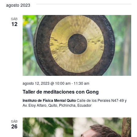
agosto 2023
t
o
SÁB
12
s
agosto 12, 2023 @ 10:00 am
-
11:30 am
Taller de meditaciones con Gong
Instituto de Física Mental Quito
Calle de los Perales N47-49 y
Av. Eloy Alfaro, Quito, Pichincha, Ecuador
SÁB
26