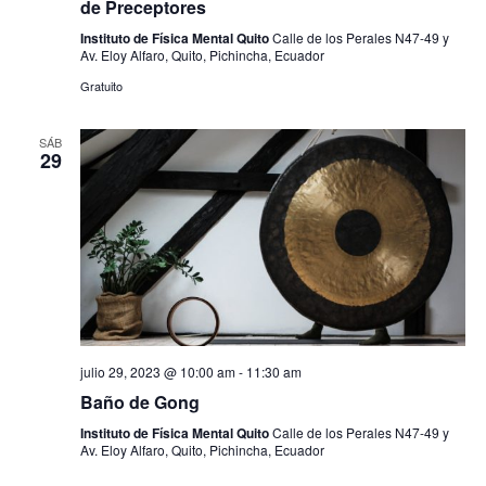
n
de Preceptores
y
t
Instituto de Física Mental Quito
Calle de los Perales N47-49 y
v
Av. Eloy Alfaro, Quito, Pichincha, Ecuador
o
i
Gratuito
s
SÁB
29
t
a
s
d
e
E
julio 29, 2023 @ 10:00 am
-
11:30 am
v
Baño de Gong
e
Instituto de Física Mental Quito
Calle de los Perales N47-49 y
Av. Eloy Alfaro, Quito, Pichincha, Ecuador
n