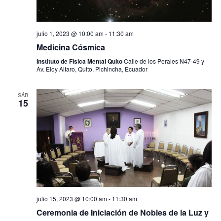
ó
i
f
n
e
ó
c
d
h
julio 1, 2023 @ 10:00 am
-
11:30 am
n
e
a
Medicina Cósmica
d
.
v
Instituto de Física Mental Quito
Calle de los Perales N47-49 y
Av. Eloy Alfaro, Quito, Pichincha, Ecuador
e
i
b
s
SÁB
15
t
ú
a
s
s
q
d
u
e
e
E
d
v
julio 15, 2023 @ 10:00 am
-
11:30 am
e
a
Ceremonia de Iniciación de Nobles de la Luz y