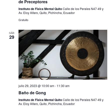
n
de Preceptores
y
t
Instituto de Física Mental Quito
Calle de los Perales N47-49 y
v
Av. Eloy Alfaro, Quito, Pichincha, Ecuador
o
i
Gratuito
s
SÁB
29
t
a
s
d
e
E
julio 29, 2023 @ 10:00 am
-
11:30 am
v
Baño de Gong
e
Instituto de Física Mental Quito
Calle de los Perales N47-49 y
Av. Eloy Alfaro, Quito, Pichincha, Ecuador
n