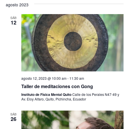
agosto 2023
t
o
SÁB
12
s
agosto 12, 2023 @ 10:00 am
-
11:30 am
Taller de meditaciones con Gong
Instituto de Física Mental Quito
Calle de los Perales N47-49 y
Av. Eloy Alfaro, Quito, Pichincha, Ecuador
SÁB
26